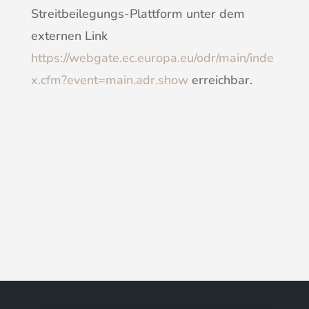
Streitbeilegungs-Plattform unter dem
externen Link
https://webgate.ec.europa.eu/odr/main/inde
x.cfm?event=main.adr.show
erreichbar.